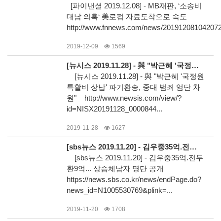
[파이낸셜 2019.12.08] - MB재판, ‘소송비
대납 의혹‘ 美로펌 자료도착으로 속도
http://www.fnnews.com/news/20191208104207
2019-12-09
1569
[뉴시스 2019.11.28] - 與 "박근혜 '국정원 특활비 상납' 파기환송, 중대 범죄 엄단 차원"
[뉴시스 2019.11.28] - 與 "박근혜 '국정원
특활비 상납' 파기환송, 중대 범죄 엄단 차
원" http://www.newsis.com/view/?
id=NISX20191128_0000844...
2019-11-28
1627
[sbs뉴스 2019.11.20] - 김우중35억.전두환9억... 상습체납자 명단 공개
[sbs뉴스 2019.11.20] - 김우중35억.전두
환9억... 상습체납자 명단 공개
https://news.sbs.co.kr/news/endPage.do?
news_id=N1005530769&plink=...
2019-11-20
1708