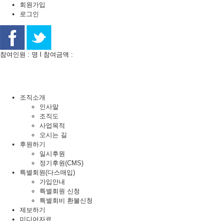
회원가입
로그인
참여인원 : 명 l 참여금액 :
조직소개
인사말
조직도
사업목적
오시는 길
후원하기
일시후원
정기후원(CMS)
특별회원(다스매입)
가입안내
특별회원 신청
특별회비 환불신청
제보하기
미디어자료